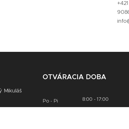
+421
9086
info
OTVÁRACIA DOBA
ý Mikuláš
8:00 - 17:00
Po - Pi
10:00 - 14:00
So
Zatvorené
Ne