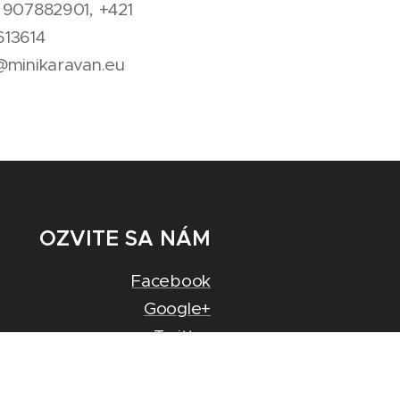
 907882901, +421
13614
@minikaravan.eu
OZVITE SA NÁM
Facebook
Google+
Twitter