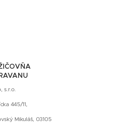
ŽIČOVŇA
RAVANU
 s.r.o.
ícka 445/11,
ovský Mikuláš, 03105