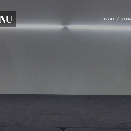
NU
ÚVOD
O N