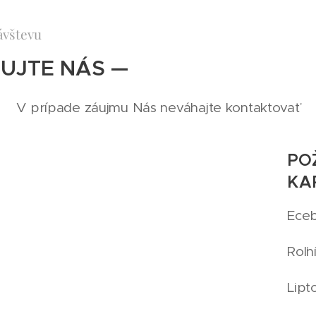
ávštevu
UJTE NÁS —
V prípade záujmu Nás neváhajte kontaktovať
PO
KA
Eceb,
Roľn
Lipt